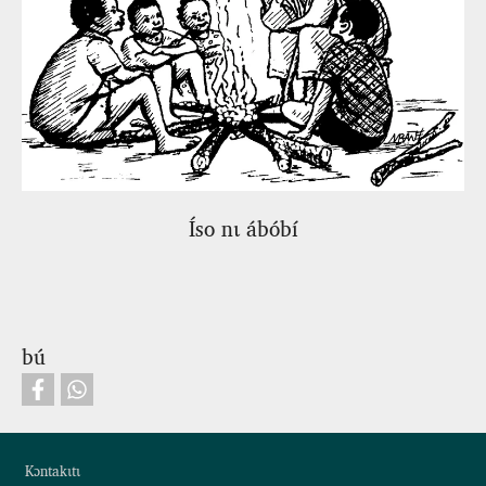
Íso nɩ ábóbí
bú
Footer
Kɔntakɩtɩ